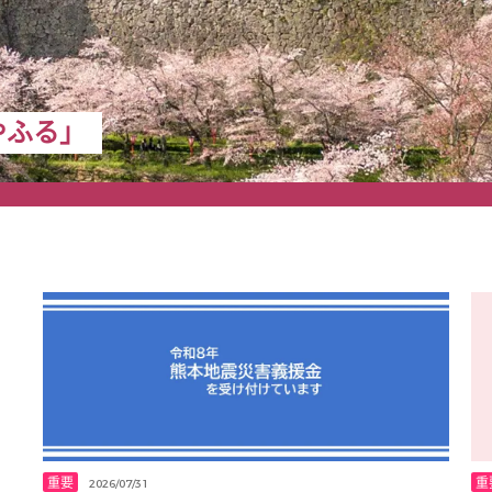
やふる」
重要
重
2026/07/31