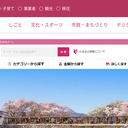
本文に移動
子育て
事業者
観光
移住
生します
しごと
文化・スポーツ
市政・まちづくり
デジ