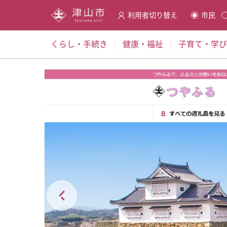
利用者切り替え
市民
選択すると利用者の切替が発
くらし・手続き
健康・福祉
子育て・学び
本文の始まり
リスト 2項目