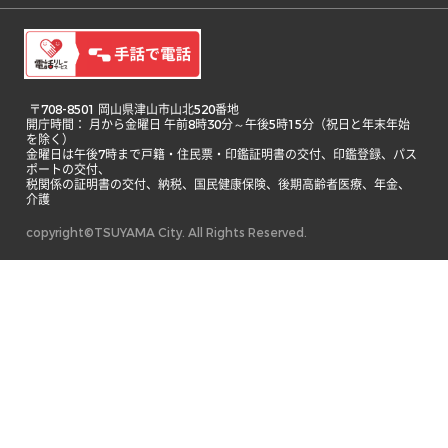
 〒708-8501 岡山県津山市山北520番地

開庁時間： 月から金曜日 午前8時30分～午後5時15分（祝日と年末年始
を除く）

金曜日は午後7時まで戸籍・住民票・印鑑証明書の交付、印鑑登録、パス
ポートの交付、

税関係の証明書の交付、納税、国民健康保険、後期高齢者医療、年金、
介護 
copyright©TSUYAMA City. All Rights Reserved.