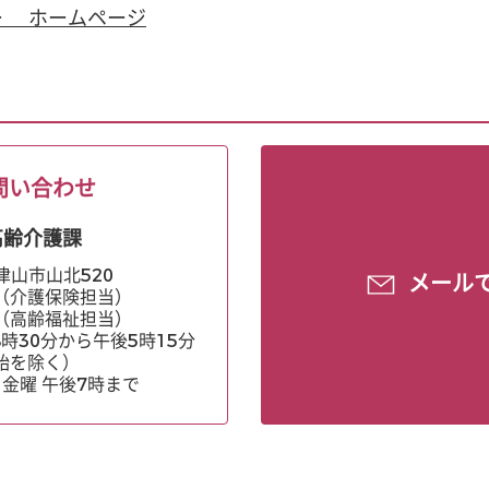
ー ホームページ
問い合わせ
高齢介護課
県津山市山北520
メール
70（介護保険担当）
66（高齢福祉担当）
時30分から午後5時15分
始を除く）
金曜 午後7時まで