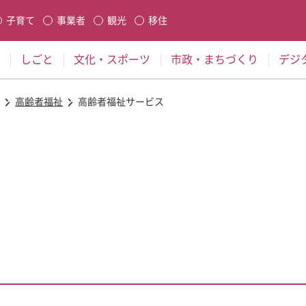
本文に移動
子育て
事業者
観光
移住
生します
しごと
文化・スポーツ
市政・まちづくり
デジ
高齢者福祉
高齢者福祉サービス