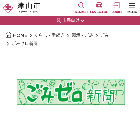
本文に移動
選択すると言語の切替
SEARCH
LANGUAGE
LOGIN
MENU
市民向け
選択すると利用者の切替が発生します
本文の始まり
HOME
くらし・手続き
環境・ごみ
ごみ
ごみゼロ新聞