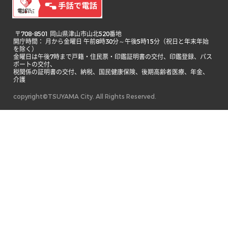
 〒708-8501 岡山県津山市山北520番地

開庁時間： 月から金曜日 午前8時30分～午後5時15分（祝日と年末年始
を除く）

金曜日は午後7時まで戸籍・住民票・印鑑証明書の交付、印鑑登録、パス
ポートの交付、

税関係の証明書の交付、納税、国民健康保険、後期高齢者医療、年金、
介護 
copyright©TSUYAMA City. All Rights Reserved.