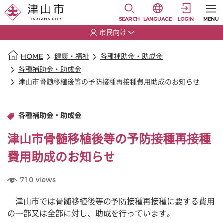
本文に移動
選択すると言語の切替
SEARCH
LANGUAGE
LOGIN
MENU
市民向け
選択すると利用者の切替が発生します
本文の始まり
HOME
健康・福祉
各種補助金・助成金
各種補助金・助成金
津山市骨髄移植後等の予防接種再接種費用助成のお知らせ
各種補助金・助成金
津山市骨髄移植後等の予防接種再接種
費用助成のお知らせ
710
views
　津山市では骨髄移植後等の予防接種再接種に要する費用
の一部又は全部に対し、助成を行っています。