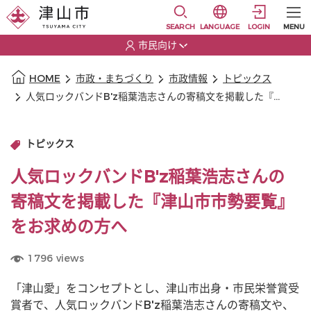
本文に移動
選択すると言語の切替
SEARCH
LANGUAGE
LOGIN
MENU
市民向け
選択すると利用者の切替が発生します
本文の始まり
HOME
市政・まちづくり
市政情報
トピックス
人気ロックバンドB'z稲葉浩志さんの寄稿文を掲載した『津山市市勢要覧』をお求めの方へ
トピックス
人気ロックバンドB'z稲葉浩志さんの
寄稿文を掲載した『津山市市勢要覧』
をお求めの方へ
1796
views
「津山愛」をコンセプトとし、津山市出身・市民栄誉賞受
賞者で、人気ロックバンドB'z稲葉浩志さんの寄稿文や、