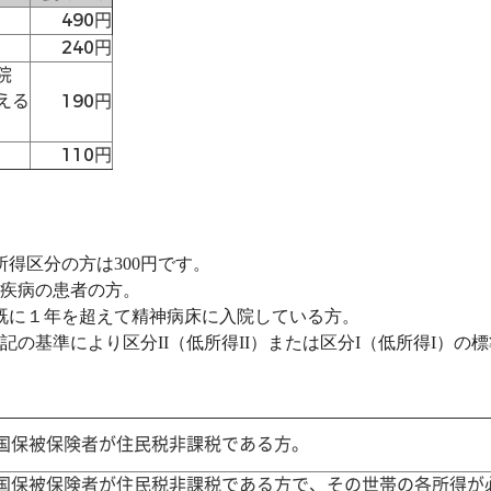
490円
240円
院
える
190円
110円
得区分の方は300円です。
病の患者の方。
に１年を超えて精神病床に入院している方。
下記の基準により区分II（低所得II）または区分I（低所得I）の
国保被保険者が住民税非課税である方。
国保被保険者が住民税非課税である方で、その世帯の各所得が