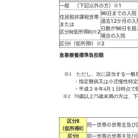
一般 （下記以外の方）※1
90日までの入院
住民税非課税世帯
過去12か月の入
または
日数が90日を超
区分II(低所得II)※2
場合の入院
区分I（低所得I）※2
食事療養標準負担額
※1 ただし、次に該当する一般所
・指定難病又は小児慢性特定疾
・平成２８年4月１日時点で既
※2 70歳以上75歳未満の方は、
区分II
同一世帯の世帯主及び
（低所得II）
区分I
同一世帯の世帯主及び