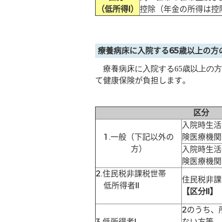
（低所得I）
控除（年金の所得は控除
療養病床に入院する65歳以上の方
療養病床に入院する65歳以上の方
て健康保険が負担します。
区分
入院時生活
1.一般（下記以外の
険医療機関
方）
入院時生活
険医療機関
2.住民税非課税世帯
住民税非課
低所得者II
【区分II】
2のうち、
3.低所得者I
ない方等