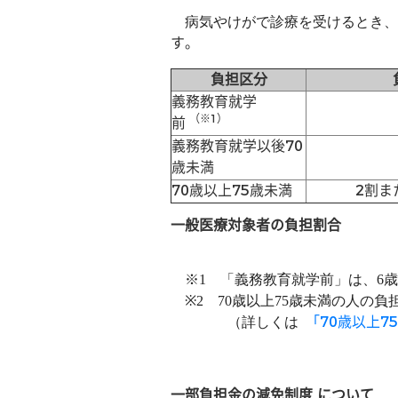
病気やけがで診療を受けるとき、
す。
負担区分
義務教育就学
（※1）
前
義務教育就学以後70
歳未満
70歳以上75歳未満
2割ま
一般医療対象者の負担割合
※1 「義務教育就学前」は、6歳
※2 70歳以上75歳未満の人の
「70歳以上
（詳しくは
一部負担金の減免制度
について