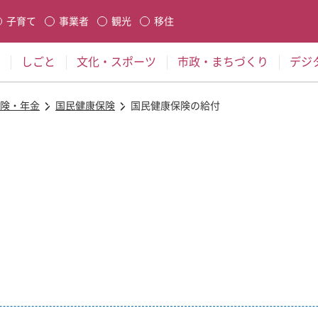
本文に移動
子育て
事業者
観光
移住
生します
しごと
文化・スポーツ
市政・まちづくり
デジ
険・年金
国民健康保険
国民健康保険の給付