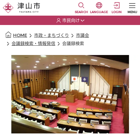
本文に移動
選択すると言語の切替
SEARCH
LANGUAGE
LOGIN
MENU
市民向け
選択すると利用者の切替が発生します
本文の始まり
HOME
市政・まちづくり
市議会
会議録検索・情報発信
会議録検索