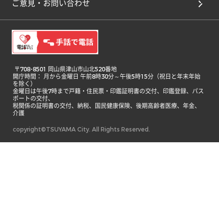
ご意見・お問い合わせ
 〒708-8501 岡山県津山市山北520番地

開庁時間： 月から金曜日 午前8時30分～午後5時15分（祝日と年末年始
を除く）

金曜日は午後7時まで戸籍・住民票・印鑑証明書の交付、印鑑登録、パス
ポートの交付、

税関係の証明書の交付、納税、国民健康保険、後期高齢者医療、年金、
介護 
copyright©TSUYAMA City. All Rights Reserved.