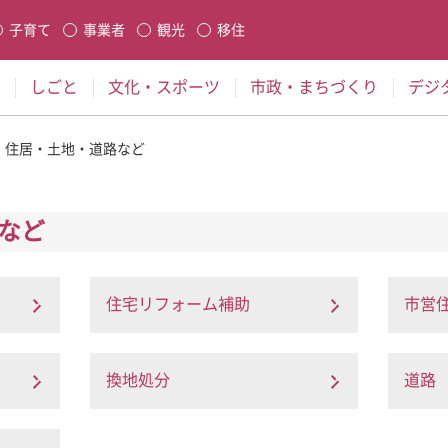
本文に移動
子育て
事業者
観光
移住
生します
しごと
文化・スポーツ
市政・まちづくり
デジ
住居・土地・道路など
など
住宅リフォーム補助
市営
換地処分
道路