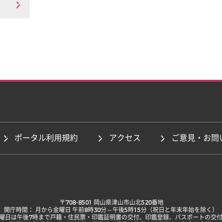
ポータル利用規約
アクセス
ご意見・お問
 〒708-8501 岡山県津山市山北520番地

開庁時間： 月から金曜日 午前8時30分～午後5時15分（祝日と年末年始を除く）

曜日は午後7時まで戸籍・住民票・印鑑証明書の交付、印鑑登録、パスポートの交付