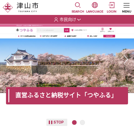
本文に移動
選択すると言語の切替
SEARCH
LANGUAGE
LOGIN
MENU
市民向け
選択すると利用者の切替が発生します
リスト 2項目
本文の始まり
直営ふるさと納税サイト「つやふる」
STOP